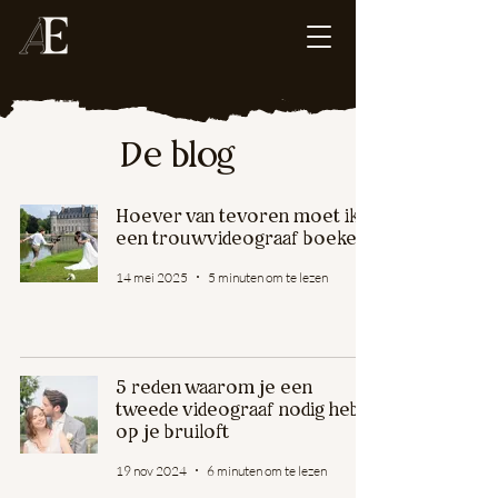
De blog
Hoever van tevoren moet ik
een trouwvideograaf boeken?
14 mei 2025
5 minuten om te lezen
5 reden waarom je een
tweede videograaf nodig hebt
op je bruiloft
19 nov 2024
6 minuten om te lezen