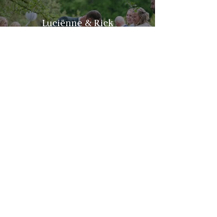
Luciënne & Rick
Neem contact op
Download brochure